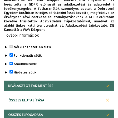
Adatvédelmi Rendelet alapján felülvizsgálta folyamatait és
beépítette a GDPR előírásait az adatkezelési és adatvédelmi
Informatikai rendszerek, hálózatok felépítése,
tevékenységébe. A felhasználók személyes adatait a Debreceni
működése és modellezése
Egyetem korábban is teljes körültekintéssel kezelte, megfelelve az
érvényben lévő adatkezelési szabályozásoknak. A GDPR előírásait
Melléktárgyak
követve frissítettük Adatvédelmi Tájékoztatónkat, amelyet az
Analóg és digitális kommunikáció elmélete és
alábbi linkre kattintva olvashat el:
Adatkezelési tájékoztató.
DE
Kancellária WAV Központ
gyakorlata
További információk
Kommunikációs hálózatok és protokollok
Sorbanállási rendszerek teljesítményelemzése
Nélkülözhetetlen sütik
Legutóbbi frissítés:
2023. 03. 26. 19:57
Funkcionális sütik
Analitikai sütik
Hirdetési sütik
KIVÁLASZTOTTAK MENTÉSE
WITHDRAW CONSENT
Adatvédelem
Adatvédelem
ÖSSZES ELUTASÍTÁSA
Technikai információk
ÖSSZES ELFOGADÁSA