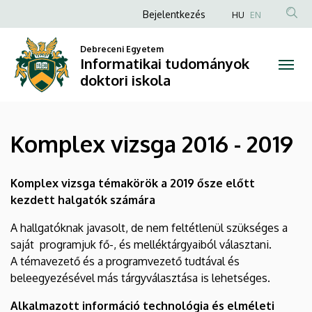
Komplex
Ugrás
Anonim
Bejelentkezés
HU
EN
a
Felhasználói
vizsga
tartalomra
Debreceni Egyetem
fiók
Informatikai tudományok
2016
menüje
doktori iskola
-
2019
Komplex vizsga 2016 - 2019
|
Informatikai
Komplex vizsga témakörök a 2019 ősze előtt
kezdett halgatók számára
tudományok
A hallgatóknak javasolt, de nem feltétlenül szükséges a
doktori
saját programjuk fő-, és melléktárgyaiból választani.
A témavezető és a programvezető tudtával és
iskola
beleegyezésével más tárgyválasztása is lehetséges
.
Alkalmazott információ technológia és elméleti