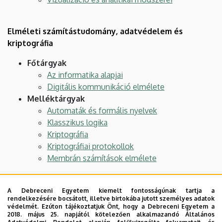
Elméleti számítástudomány, adatvédelem és
kriptográfia
Főtárgyak
Az informatika alapjai
Digitális kommunikáció elmélete
Melléktárgyak
Automaták és formális nyelvek
Klasszikus logika
Kriptográfia
Kriptográfiai protokollok
Membrán számítások elmélete
Informatikai rendszerek és hálózatok
A Debreceni Egyetem kiemelt fontosságúnak tartja a
rendelkezésére bocsátott, illetve birtokába jutott személyes adatok
védelmét. Ezúton tájékoztatjuk Önt, hogy a Debreceni Egyetem a
Főtárgyak
2018. május 25. napjától kötelezően alkalmazandó Általános
FPGA és mikrokontroller alkalmazástechnika