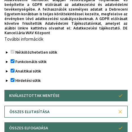
(2016 szeptember 1. után a komplex vizsgát
beépítette a GDPR előírásait az adatkezelési és adatvédelmi
teljesített hallgatók automatikusan
tevékenységébe. A felhasználók személyes adatait a Debreceni
Egyetem korábban is teljes körültekintéssel kezelte, megfelelve az
fokozatszerzési eljárásba lépnek)
érvényben lévő adatkezelési szabályozásoknak. A GDPR előírásait
követve frissítettük Adatvédelmi Tájékoztatónkat, amelyet az
Javaslat a doktori (PhD) szigorlati és
alábbi linkre kattintva olvashat el:
Adatkezelési tájékoztató.
DE
Kancellária WAV Központ
vizsgabizottság összetételére
További információk
Doktori (PhD) szigorlat jegyzőkönyve
Nélkülözhetetlen sütik
Legutóbbi frissítés:
2024. 01. 11. 14:46
Funkcionális sütik
Analitikai sütik
Hirdetési sütik
KIVÁLASZTOTTAK MENTÉSE
WITHDRAW CONSENT
Adatvédelem
Adatvédelem
ÖSSZES ELUTASÍTÁSA
Technikai információk
ÖSSZES ELFOGADÁSA