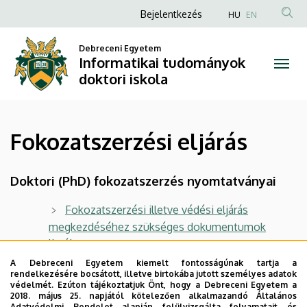
Fokozatszerzési
Ugrás
Anonim
Bejelentkezés
HU
EN
a
Felhasználói
eljárás
tartalomra
Debreceni Egyetem
fiók
Informatikai tudományok
|
menüje
doktori iskola
Informatikai
tudományok
Fokozatszerzési eljárás
doktori
iskola
Doktori (PhD) fokozatszerzés nyomtatványai
Fokozatszerzési illetve védési eljárás
megkezdéséhez szükséges dokumentumok
listája
A Debreceni Egyetem kiemelt fontosságúnak tartja a
rendelkezésére bocsátott, illetve birtokába jutott személyes adatok
Jelentkezési lap doktori (PhD) fokozat
védelmét. Ezúton tájékoztatjuk Önt, hogy a Debreceni Egyetem a
megszerzésére
2018. május 25. napjától kötelezően alkalmazandó Általános
Adatvédelmi Rendelet alapján felülvizsgálta folyamatait és